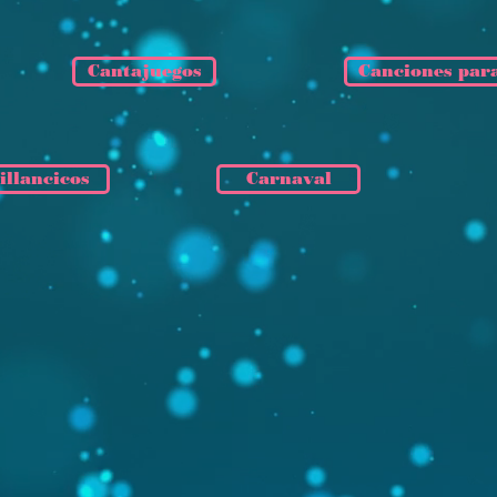
Cantajuegos
Canciones para
illancicos
Carnaval