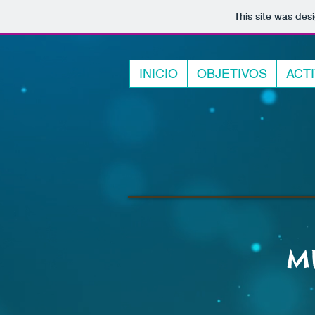
This site was des
INICIO
OBJETIVOS
ACT
M