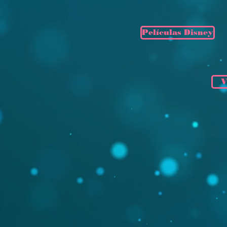
Películas Disney
V